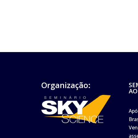
Organização:
SE
AO
Apó
Bra
Ven
ass